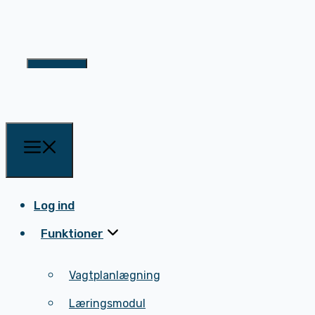
Log ind
Funktioner
Log ind
Funktioner
Vagtplanlægning
Læringsmodul
Vagtplanlægning
HR-modul
Læringsmodul