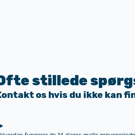
Ofte stillede spør
Kontakt os hvis du ikke kan fi
Hvordan fungerer de 14 dages gratis prøveperiod