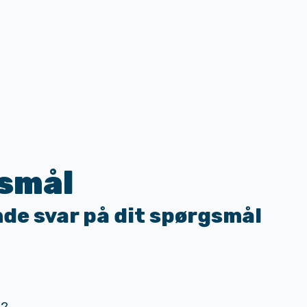
gsmål
nde svar på dit spørgsmål
e?